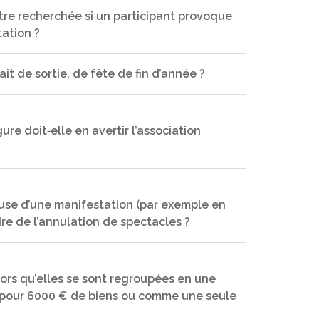
être recherchée si un participant provoque
tation ?
paration des élèves pour cette sortie à vélo. Il
rmé à clef à l’intérieur des bâtiments.
it de sortie, de fête de fin d’année ?
lation, protection des mineurs, vente illicite ou
bilité civile de l’organisateur (l’OCCE), les
e doit‐elle en avertir l’association
être lourdes et aller au‐delà de la
ge la responsabilité juridique des coopératives
CCE et enseignants à la plus grande modération
e assurés.
ératives (associations d’enfants).
cause d’une manifestation (par exemple en
dre de l’annulation de spectacles ?
s et organisations spécifiques. Demander
estation.
ors qu’elles se sont regroupées en une
s pour 6000 € de biens ou comme une seule
ibilité physique d’un artiste indispensable au
iers (décors, costumes…) et matériels