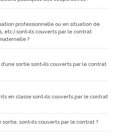
 les risques autres que véhicules à moteur. Le
s‐à‐vis du loueur tant sur le plan de l’usage que
mation professionnelle ou en situation de
etc.) sont‐ils couverts par le contrat
x manifestations publiques, chacun est couvert
s, les bénévoles, les dommages corporels subis
maternelle ?
 d’une sortie sont‐ils couverts par le contrat
rigine et du signataire des conventions d’accueil
le.
s en classe sont‐ils couverts par le contrat
on de la manifestation.
sortie, sont‐ils couverts par le contrat ?
ur les enseignements obligatoires ne sont pas