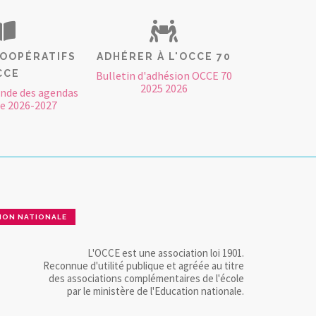
ive : sorties, expositions, spectacles, voyages,
nt le temps scolaire, l’assurance scolaire
terminer les responsabilités des personnes
ervention est plus étendu.
OOPÉRATIFS
ADHÉRER À L'OCCE 70
CCE
Bulletin d'adhésion OCCE 70
2025 2026
nde des agendas
e 2026-2027
ION NATIONALE
L'OCCE est une association loi 1901.
Reconnue d'utilité publique et agréée au titre
des associations complémentaires de l'école
par le ministère de l'Education nationale.