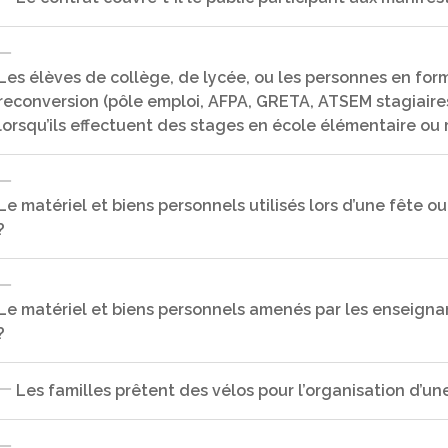
Non, en aucune façon. Le contrat MAE‐MAIF est un contrat pour
locataire d’un véhicule engage sa responsabilité personnelle vi
Les élèves de collège, de lycée, ou les personnes en for
de la restitution du véhicule.
reconversion (pôle emploi, AFPA, GRETA, ATSEM stagiaires, 
Non, d'une façon générale, le public vient de son plein gré au
par son assurance personnelle. Le contrat couvre les adhérent
lorsqu’ils effectuent des stages en école élémentaire ou 
ou provoqués, les dommages aux biens détenus ou prêtés.
Le matériel et biens personnels utilisés lors d’une fête ou
?
Non, cela relève de la responsabilité de leur établissement d’o
: IEN, Maires, … en aucun cas les directeurs et directrices d’éco
Le matériel et biens personnels amenés par les enseignant
?
Oui, à condition que ces biens soient nécessaires à l’organisati
Les familles prêtent des vélos pour l’organisation d’une 
Non, les biens personnels des enseignants utilisés à l’école po