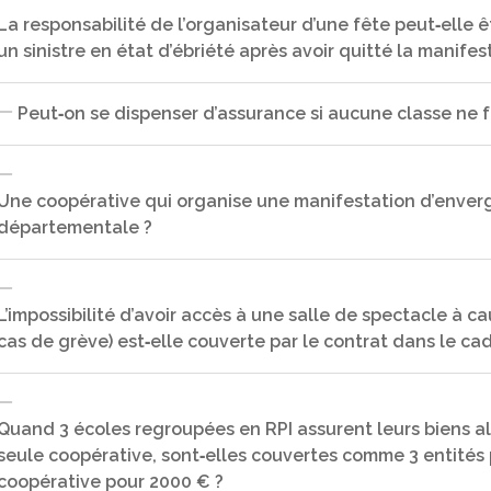
garantis par le contrat MAE‐MAIF.
La responsabilité de l’organisateur d’une fête peut‐elle 
un sinistre en état d’ébriété après avoir quitté la manifes
Oui, ces vélos seront assurés pour la période nécessaire à la pré
est nécessaire que les vélos soient entreposés dans un local fe
Peut‐on se dispenser d’assurance si aucune classe ne fa
Oui, différents éléments seront recherchés : respect de la légis
abusive, surveillance, … Le contrat MAE‐MAIF couvre la responsa
Une coopérative qui organise une manifestation d’envergur
intoxications alimentaires toutefois les conséquences peuvent 
départementale ?
Non, l’OCCE selon la circulaire de Juillet 2008, prend à sa char
responsabilité civile. Nous engageons tous les responsables O
affiliées, tous les adhérents des coopératives doivent donc êtr
sur la vente d’alcool lors des festivités organisées par les coop
L’impossibilité d’avoir accès à une salle de spectacle à 
cas de grève) est‐elle couverte par le contrat dans le ca
Oui, de nombreuses manifestations nécessitent des précaution
conseil à votre OCCE départemental très en amont de la manif
Quand 3 écoles regroupées en RPI assurent leurs biens al
seule coopérative, sont‐elles couvertes comme 3 entité
Non, l’annulation de spectacle doit être motivée par l’indispon
spectacle, la détérioration totale ou partielle de biens mobil
coopérative pour 2000 € ?