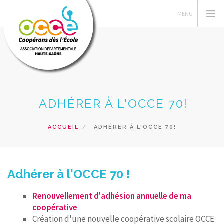
L'OCCE NATIONAL
ADHÉRER À L'OCCE 70!
L'OCCE 70
ACTIONS PÉDAGOGIQUES
ACCUEIL
ADHÉRER À L'OCCE 70!
RESSOURCES PEDAGOGIQUES
GERER SA COOPERATIVE
PRETS ET SERVICES
Adhérer à l'OCCE 70 !
RECHERCHER
Renouvellement d'adhésion annuelle de ma
coopérative
CONTACT
Création d'une nouvelle coopérative scolaire OCCE