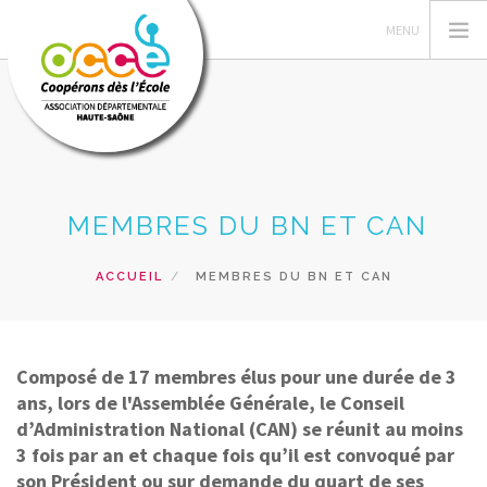
L'OCCE NATIONAL
MEMBRES DU BN ET CAN
L'OCCE 70
ACTIONS PÉDAGOGIQUES
ACCUEIL
MEMBRES DU BN ET CAN
RESSOURCES PEDAGOGIQUES
GERER SA COOPERATIVE
PRETS ET SERVICES
Composé de 17 membres élus pour une durée de 3
ans, lors de l'Assemblée Générale, le Conseil
RECHERCHER
d’Administration National (CAN) se réunit au moins
3 fois par an et chaque fois qu’il est convoqué par
CONTACT
son Président ou sur demande du quart de ses